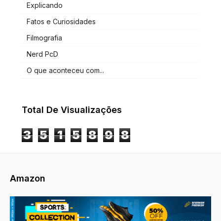
Explicando
Fatos e Curiosidades
Filmografia
Nerd PcD
O que aconteceu com...
Total De Visualizações
3
5
1
5
8
9
8
Amazon