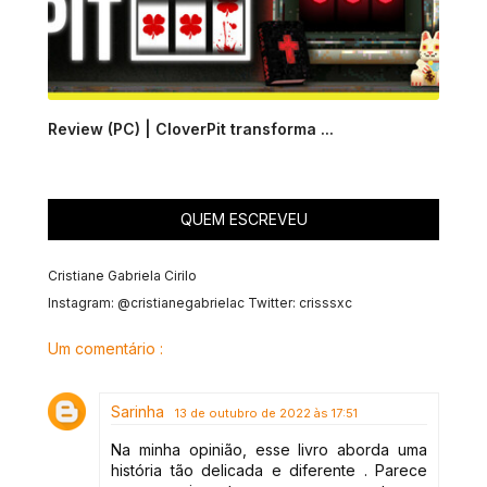
Review (PC) | CloverPit transforma ...
QUEM ESCREVEU
Cristiane Gabriela Cirilo
Instagram: @cristianegabrielac Twitter: crisssxc
Um comentário :
Sarinha
13 de outubro de 2022 às 17:51
Na minha opinião, esse livro aborda uma
história tão delicada e diferente . Parece