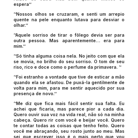
espera’’
‘’Nossos olhos se cruzaram, e senti um arrepio
quente na pele enquanto lutava para desviar o
olhar.’’
‘’Aquele sorriso de tirar o fôlego devia ser para
outra pessoa. Mas aparentemente… era para
mim.’’
‘’Só tinha alguma coisa nela. No jeito com que ela
se movia, no brilho do seu sorriso. O tom de seu
riso, rico e doce como o perfume da primavera. ‘’
‘’Foi estranho a vontade que tive de esticar a mão
quando ela se afastou. De puxá-la gentilmente de
volta para mim, para me sentir aquecido por sua
presença de novo.’’
‘’Me diz que fica mais fácil sentir sua falta. Eu
achei que ficaria, mas parece pior a cada dia.
Quero ouvir sua voz na vida real, não só na minha
cabeça. Quero rir com você e beijar você. Quero
te contar todas as coisas que tenho feito. Quero
você me abraçando, seu rosto junto ao meu. Mas
sei que escrever isso é o mais perto que vou