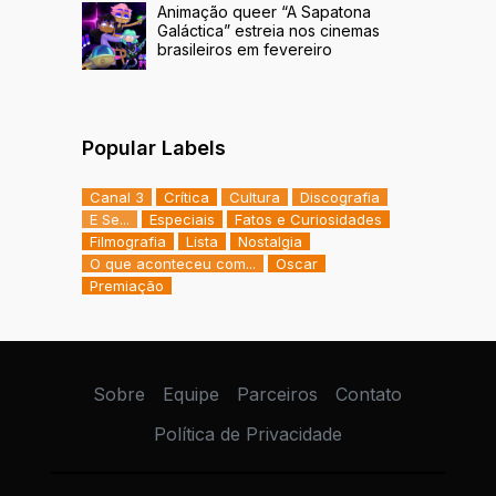
Animação queer “A Sapatona
Galáctica” estreia nos cinemas
brasileiros em fevereiro
Popular Labels
Canal 3
Crítica
Cultura
Discografia
E Se...
Especiais
Fatos e Curiosidades
Filmografia
Lista
Nostalgia
O que aconteceu com...
Oscar
Premiação
Sobre
Equipe
Parceiros
Contato
Política de Privacidade