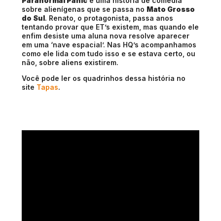
Paranormal Panic
é uma história de comédia
sobre alienígenas que se passa no
Mato Grosso
do Sul
. Renato, o protagonista, passa anos
tentando provar que ET’s existem, mas quando ele
enfim desiste uma aluna nova resolve aparecer
em uma ‘nave espacial’. Nas HQ’s acompanhamos
como ele lida com tudo isso e se estava certo, ou
não, sobre aliens existirem.
Você pode ler os quadrinhos dessa história no
site
Tapas
.