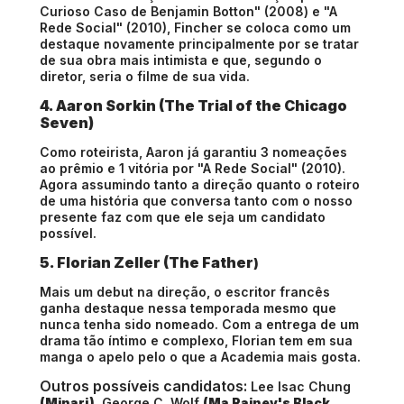
Curioso Caso de Benjamin Botton" (2008) e "A
Rede Social" (2010), Fincher se coloca como um
destaque novamente principalmente por se tratar
de sua obra mais intimista e que, segundo o
diretor, seria o filme de sua vida.
4. Aaron Sorkin (The Trial of the Chicago
Seven)
Como roteirista, Aaron já garantiu 3 nomeações
ao prêmio e 1 vitória por "A Rede Social" (2010).
Agora assumindo tanto a direção quanto o roteiro
de uma história que conversa tanto com o nosso
presente faz com que ele seja um candidato
possível.
5. Florian Zeller (The Father
)
Mais um debut na direção, o escritor francês
ganha destaque nessa temporada mesmo que
nunca tenha sido nomeado. Com a entrega de um
drama tão íntimo e complexo, Florian tem em sua
manga o apelo pelo o que a Academia mais gosta.
Outros possíveis candidatos:
Lee Isac Chung
(Minari)
, George C. Wolf
(Ma Rainey's Black