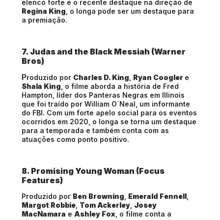
elenco forte e o recente destaque na direção de
Regina King
, o longa pode ser um destaque para
a premiação.
7. Judas and the Black Messiah (Warner
Bros)
P
roduzido por
Charles D. King
,
Ryan Coogler
e
Shala King
, o filme aborda a história de Fred
Hampton, líder dos Panteras Negras em Illinois
que foi traído por William O´Neal, um informante
do FBI. Com um forte apelo social para os eventos
ocorridos em 2020, o longa se torna um destaque
para a temporada e também conta com as
atuações como ponto positivo.
8. Promising Young Woman (Focus
Features)
Produzido por
Ben Browning
,
Emerald Fennell
,
Margot Robbie
,
Tom Ackerley
,
Josey
MacNamara
e
Ashley Fox
, o filme conta a