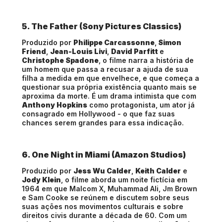
5. The Father (Sony Pictures Classics)
Produzido por
Philippe Carcassonne
,
Simon
Friend
,
Jean-Louis Livi
,
David Parfitt
e
Christophe Spadone
, o filme narra a história de
um homem que passa a recusar a ajuda de sua
filha a medida em que envelhece, e que começa a
questionar sua própria existência quanto mais se
aproxima da morte. É um drama intimista que com
Anthony Hopkins
como protagonista, um ator já
consagrado em Hollywood - o que faz suas
chances serem grandes para essa indicação.
6. One Night in Miami (Amazon Studios)
Produzido por
Jess Wu Calder
,
Keith Calder
e
Jody Klein
, o filme aborda um noite fictícia em
1964 em que Malcom X, Muhammad Ali, Jm Brown
e Sam Cooke se reúnem e discutem sobre seus
suas ações nos movimentos culturais e sobre
direitos civis durante a década de 60. Com um