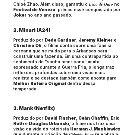
Leão de Ouro
Chloé Zhao. Além disso, garantiu o
no
Festival de Veneza
, prêmio esse conquistado por
Joker
no ano ano passado.
2. Minari (A24)
Produzido por
Dede Gardner
,
Jeremy Kleiner
e
Christina Oh
, o filme conta sobre uma família
coreana que se muda para o Arkansas para
construir uma fazenda. Em uma contrapartida ao
sentimento do "sonho americano" muito
expressado durante a Guerra Fria, o longa traz
reflexões profundas sobre uma visão mais
realista e se destaca também como aposta para
Melhor Roteiro Original
dentro dessa
temporada.
3. Mank (Netflix)
Produzido por
David Fincher
,
Ceán Chaffin
,
Eric
Roth
e
Douglas Urbanski
, o filme nos traz uma
visão da vida do roteirista
Herman J. Mankiewicz
Cidadão Kane
que durante a criação de
relembra a