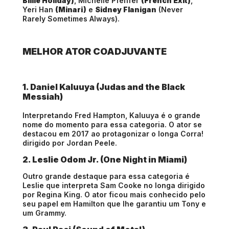
Billie Holiday)
, Michelle Pfeiffer
(French Exit)
,
Yeri Han
(Minari)
e
Sidney Flanigan
(Never
Rarely Sometimes Always).
MELHOR ATOR COADJUVANTE
1. Daniel Kaluuya (Judas and the Black
Messiah)
Interpretando Fred Hampton, Kaluuya é o grande
nome do momento para essa categoria. O ator se
destacou em 2017 ao protagonizar o longa Corra!
dirigido por Jordan Peele.
2. Leslie Odom Jr. (One Night in Miami)
Outro grande destaque para essa categoria é
Leslie que interpreta Sam Cooke no longa dirigido
por Regina King. O ator ficou mais conhecido pelo
seu papel em Hamilton que lhe garantiu um Tony e
um Grammy.