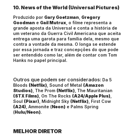
10. News of the World (Universal Pictures)
Produzido por
Gary Goetzman
,
Gregory
Goodman
e
Gail Mutrux
, o filme representa a
grande aposta da Universal e conta a história de
um veterano da Guerra Civil Americana que aceita
entrega uma garota para família dela, mesmo que
contra a vontade da mesma. O longa se estende
por essa jornada e traz concepções do que pode
ser entendido como lar, além de contar com Tom
Hanks no papel principal.
Outros que podem ser considerados:
Da 5
Bloods
(Netflix)
, Sound of Metal
(Amazon
Studios)
, The Prom
(Netflix)
, The Mauritanian
(STX Films)
, On The Rocks
(A24/Apple Plus)
,
Soul
(Pixar)
, Midnight Sky
(Netflix)
, First Cow
(A24)
, Ammonite (
Neon)
e Palms Spring
(
Hulu/Neon)
.
MELHOR DIRETOR