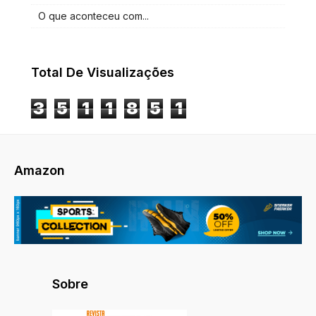
O que aconteceu com...
Total De Visualizações
3
5
1
1
8
5
1
Amazon
Sobre