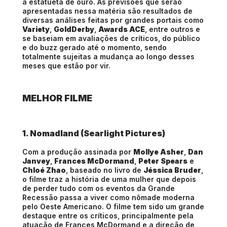
a estatueta de ouro. As previsões que serão
apresentadas nessa matéria são resultados de
diversas análises feitas por grandes portais como
Variety
,
GoldDerby
,
Awards ACE
, entre outros e
se baseiam em avaliações de críticos, do público
e do buzz gerado até o momento, sendo
totalmente sujeitas a mudança ao longo desses
meses que estão por vir.
MELHOR FILME
1. Nomadland (Searlight Pictures)
Com a produção assinada por
Mollye Asher
,
Dan
Janvey
,
Frances McDormand
,
Peter Spears
e
Chloé Zhao
, baseado no livro de
Jéssica Bruder
,
o filme traz a história de uma mulher que depois
de perder tudo com os eventos da Grande
Recessão passa a viver como nômade moderna
pelo Oeste Americano. O filme tem sido um grande
destaque entre os críticos, principalmente pela
atuação de Frances McDormand e a direção de