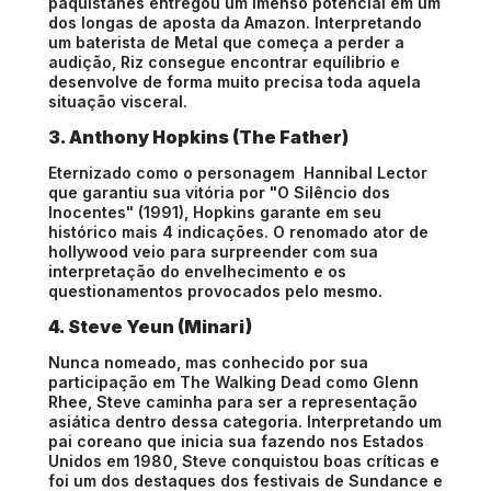
paquistanês entregou um imenso potencial em um
dos longas de aposta da Amazon. Interpretando
um baterista de Metal que começa a perder a
audição, Riz consegue encontrar equílibrio e
desenvolve de forma muito precisa toda aquela
situação visceral.
3. Anthony Hopkins (The Father)
Eternizado como o personagem Hannibal Lector
que garantiu sua vitória por "O Silêncio dos
Inocentes" (1991), Hopkins garante em seu
histórico mais 4 indicações. O renomado ator de
hollywood veio para surpreender com sua
interpretação do envelhecimento e os
questionamentos provocados pelo mesmo.
4. Steve Yeun (Minari)
Nunca nomeado, mas conhecido por sua
participação em The Walking Dead como Glenn
Rhee, Steve caminha para ser a representação
asiática dentro dessa categoria. Interpretando um
pai coreano que inicia sua fazendo nos Estados
Unidos em 1980, Steve conquistou boas críticas e
foi um dos destaques dos festivais de Sundance e