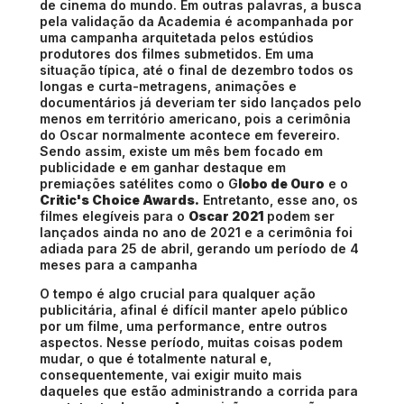
de cinema do mundo. Em outras palavras, a busca
pela validação da Academia é acompanhada por
uma campanha arquitetada pelos estúdios
produtores dos filmes submetidos. Em uma
situação típica, até o final de dezembro todos os
longas e curta-metragens, animações e
documentários já deveriam ter sido lançados pelo
menos em território americano, pois a cerimônia
do Oscar normalmente acontece em fevereiro.
Sendo assim, existe um mês bem focado em
publicidade e em ganhar destaque em
premiações satélites como o G
lobo de Ouro
e o
Critic's Choice Awards.
Entretanto, esse ano, os
filmes elegíveis para o
Oscar 2021
podem ser
lançados ainda no ano de 2021 e a cerimônia foi
adiada para 25 de abril, gerando um período de 4
meses para a campanha
O tempo é algo crucial para qualquer ação
publicitária, afinal é difícil manter apelo público
por um filme, uma performance, entre outros
aspectos. Nesse período, muitas coisas podem
mudar, o que é totalmente natural e,
consequentemente, vai exigir muito mais
daqueles que estão administrando a corrida para