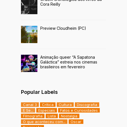
Cora Reilly
Preview Cloudheim (PC)
Animação queer “A Sapatona
Galáctica” estreia nos cinemas
brasileiros em fevereiro
Popular Labels
Canal 3
Crítica
Cultura
Discografia
E Se...
Especiais
Fatos e Curiosidades
Filmografia
Lista
Nostalgia
O que aconteceu com...
Oscar