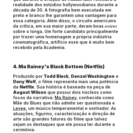
realidade dos estúdios hollywoodianos durante a
década de 30. A fotografia bem executada em
preto e branco lhe garantem uma vantagem para
essa categoria. Além disso, o circuito americano
reviews
da crítica, em sua maior parte, deram boas
sobre o longa. Um forte candidato principalmente
por trazer uma homenagem a própria indústria
cinematográfica, artifício esse que é muito bem
recebido pela Academia.
4. Ma Rainey's Black Bottom (Netflix)
Produzido por
Todd Black
,
Denzel Washington
e
Dany Wolf
, o filme representa mais uma potência
da
Netflix
. Sua história é baseada na peça de
August Wilson
que possui dois núcleos como
focos da narrativa:
Ma Rainey
, conhecida como
Mãe do Blues que não admite ser questionada e
Levee
, um músico temperamental e sonhador. As
atuações, figurino, caracterização e direção de
arte são grandes fatores do filme que talvez
sejam os destaques que ele possa ter durante a
cerimônia.