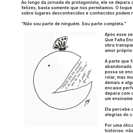
Ao longo da jornada do protagonista, ele se depara
felizes, basta somente que nos permitamos. O toqu
sobre lugares desconhecidos e conhecidos podem re
“Não sou parte de ninguém. Sou parte completa.”
Após esse se
Que Falta Enc
obra transpa
amor próprio
A parte que 
abandonada pe
possa se enc
rolar, mas m
demais e alg
encaixe perfe
depara com o
um ensinamen
Ela percebe 
alegrias do c
Por uma ótic
histórias: n