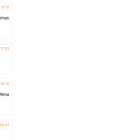
 15:12
enas
 17:23
 19:41
Ótima
19:47