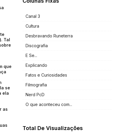
Colunas Fixas
sa
Canal 3
Cultura
rte
Desbravando Runeterra
. Tal
sobre
Discografia
E Se...
Explicando
em que
aça
Fatos e Curiosidades
s
m
Filmografia
la se
a ela
Nerd PcD
O que aconteceu com...
r as
duas
Total De Visualizações