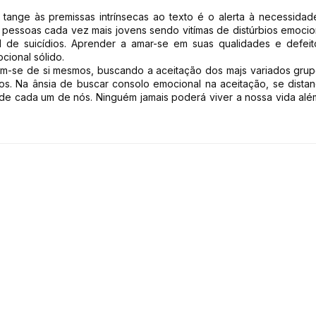
 tange às premissas intrínsecas ao texto é o alerta à necessida
pessoas cada vez mais jovens sendo vitímas de distúrbios emocio
de suicídios. Aprender a amar-se em suas qualidades e defeit
cional sólido.
m-se de si mesmos, buscando a aceitação dos majs variados gru
s. Na ânsia de buscar consolo emocional na aceitação, se dista
 de cada um de nós. Ninguém jamais poderá viver a nossa vida al