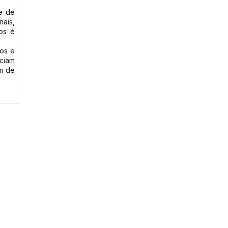
de de
nais,
os é
pos e
nciam
ém de