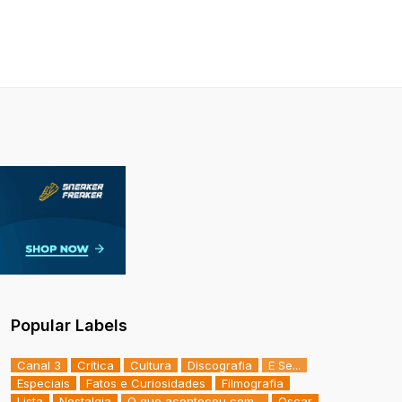
Popular Labels
Canal 3
Crítica
Cultura
Discografia
E Se...
Especiais
Fatos e Curiosidades
Filmografia
Lista
Nostalgia
O que aconteceu com...
Oscar