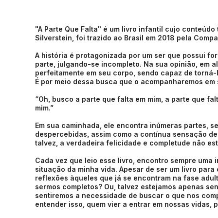
"A Parte Que Falta" é um livro infantil cujo conteúd
Silverstein, foi trazido ao Brasil em 2018 pela Comp
A história é protagonizada por um ser que possui for
parte, julgando-se incompleto. Na sua opinião, em a
perfeitamente em seu corpo, sendo capaz de torná-
É por meio dessa busca que o acompanharemos em su
“Oh, busco a parte que falta em mim, a parte que fal
mim.”
Em sua caminhada, ele encontra inúmeras partes, ser
despercebidas, assim como a contínua sensação de 
talvez, a verdadeira felicidade e completude não e
Cada vez que leio esse livro, encontro sempre uma
situação da minha vida. Apesar de ser um livro para 
reflexões àqueles que já se encontram na fase adul
sermos completos? Ou, talvez estejamos apenas send
sentiremos a necessidade de buscar o que nos comp
entender isso, quem vier a entrar em nossas vidas,