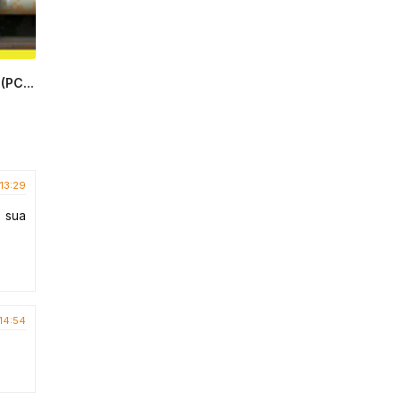
(PC...
13:29
 sua
14:54