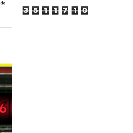
 de
3
5
1
1
7
1
0