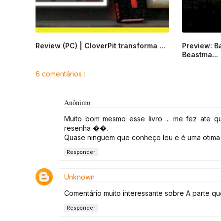
Review (PC) | CloverPit transforma ...
Preview: B
Beastma...
6 comentários :
Anônimo
Muito bom mesmo esse livro ... me fez ate q
resenha ��.
Quase ninguem que conheço leu e é uma otima 
Responder
Unknown
Comentário muito interessante sobre A parte que F
Responder