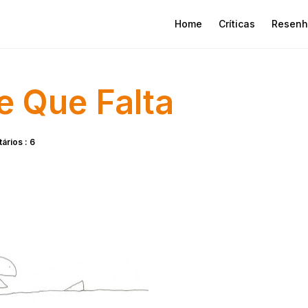
Home
Críticas
Resenh
e Que Falta
ários : 6