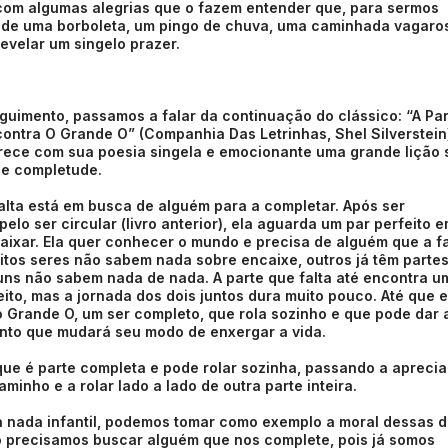
 com algumas alegrias que o fazem entender que, para sermos
e de uma borboleta, um pingo de chuva, uma caminhada vagaro
velar um singelo prazer.
guimento, passamos a falar da continuação do clássico: “A Pa
ontra O Grande O” (Companhia Das Letrinhas, Shel Silverstein)
rece com sua poesia singela e emocionante uma grande lição 
 e completude.
falta está em busca de alguém para a completar. Após ser
lo ser circular (livro anterior), ela aguarda um par perfeito 
aixar. Ela quer conhecer o mundo e precisa de alguém que a f
uitos seres não sabem nada sobre encaixe, outros já têm parte
uns não sabem nada de nada. A parte que falta até encontra u
ito, mas a jornada dos dois juntos dura muito pouco. Até que e
 Grande O, um ser completo, que rola sozinho e que pode dar 
to que mudará seu modo de enxergar a vida.
que é parte completa e pode rolar sozinha, passando a aprecia
aminho e a rolar lado a lado de outra parte inteira.
a nada infantil, podemos tomar como exemplo a moral dessas 
ão precisamos buscar alguém que nos complete, pois já somos