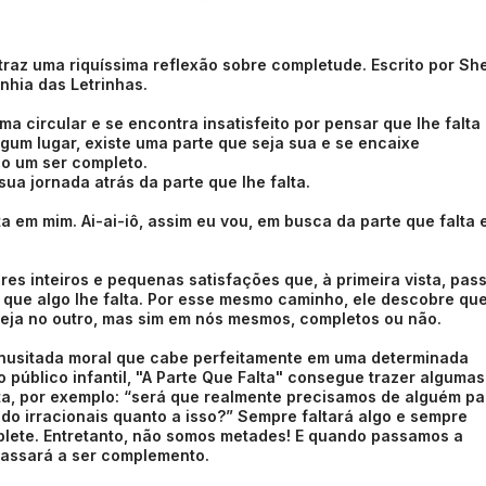
o traz uma riquíssima reflexão sobre completude. Escrito por She
anhia das Letrinhas.
ma circular e se encontra insatisfeito por pensar que lhe falt
lgum lugar, existe uma parte que seja sua e se encaixe
lo um ser completo.
a jornada atrás da parte que lhe falta.
ta em mim. Ai-ai-iô, assim eu vou, em busca da parte que falta
es inteiros e pequenas satisfações que, à primeira vista, pas
que algo lhe falta. Por esse mesmo caminho, ele descobre que
steja no outro, mas sim em nós mesmos, completos ou não.
 inusitada moral que cabe perfeitamente em uma determinada
o público infantil, "A Parte Que Falta" consegue trazer algumas
ta, por exemplo: “será que realmente precisamos de alguém pa
o irracionais quanto a isso?” Sempre faltará algo e sempre
lete. Entretanto, não somos metades! E quando passamos a
 passará a ser complemento.