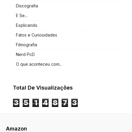
Discografia
E Se...
Explicando
Fatos e Curiosidades
Filmografia
Nerd PcD
O que aconteceu com...
Total De Visualizações
3
5
1
4
8
7
3
Amazon