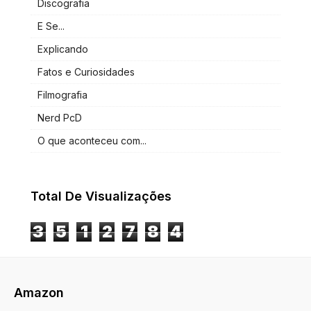
Discografia
E Se...
Explicando
Fatos e Curiosidades
Filmografia
Nerd PcD
O que aconteceu com...
Total De Visualizações
3
5
1
2
7
8
4
Amazon