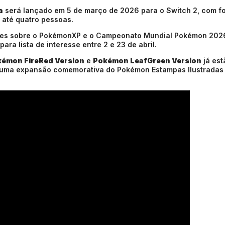
a
será lançado em 5 de março de 2026 para o Switch 2, com f
 até quatro pessoas.
ções sobre o PokémonXP e o Campeonato Mundial Pokémon 202
ra lista de interesse entre 2 e 23 de abril.
émon FireRed Version
e
Pokémon LeafGreen Version
já est
u uma expansão comemorativa do
Pokémon Estampas Ilustradas