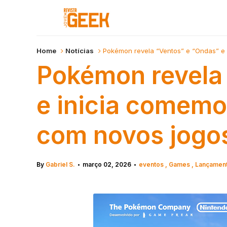
Home
Notícias
Pokémon revela “Ventos” e “Ondas” e
Pokémon revela
e inicia comemo
com novos jogos
By
Gabriel S.
março 02, 2026
eventos
Games
Lançamen
•
•