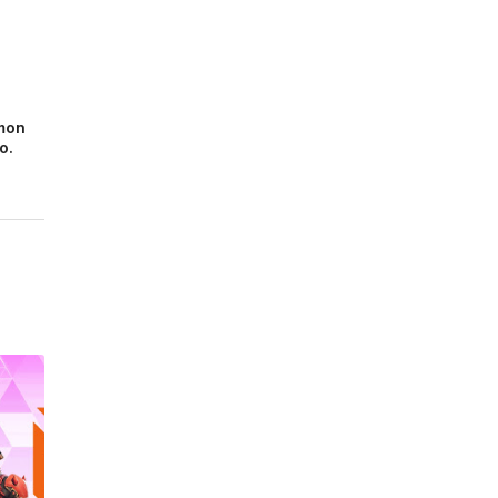
émon
o.