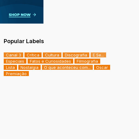
Popular Labels
Canal 3
Crítica
Cultura
Discografia
E Se...
Especiais
Fatos e Curiosidades
Filmografia
Lista
Nostalgia
O que aconteceu com...
Oscar
Premiação