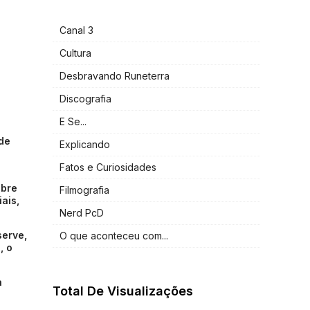
Canal 3
Cultura
Desbravando Runeterra
Discografia
E Se...
ade
Explicando
Fatos e Curiosidades
obre
Filmografia
ais,
Nerd PcD
serve,
O que aconteceu com...
, o
a
Total De Visualizações