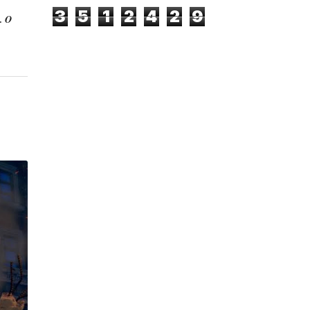
3
5
1
2
4
2
9
O
.