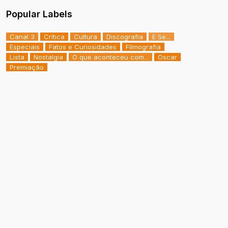
Popular Labels
Canal 3
Crítica
Cultura
Discografia
E Se...
Especiais
Fatos e Curiosidades
Filmografia
Lista
Nostalgia
O que aconteceu com...
Oscar
Premiação