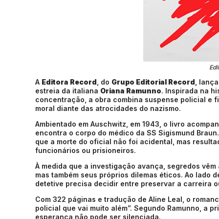
Edi
A
Editora Record
, do
Grupo Editorial Record
, lança
estreia da italiana
Oriana Ramunno
. Inspirada na h
concentração, a obra combina suspense policial e fi
moral diante das atrocidades do nazismo.
Ambientado em Auschwitz, em 1943, o livro acompanh
encontra o corpo do médico da SS Sigismund Braun. 
que a morte do oficial não foi acidental, mas resul
funcionários ou prisioneiros.
À medida que a investigação avança, segredos vêm à
mas também seus próprios dilemas éticos. Ao lado d
detetive precisa decidir entre preservar a carreira
Com 322 páginas e tradução de Aline Leal, o romance
policial que vai muito além”. Segundo Ramunno, a pr
esperança não pode ser silenciada.