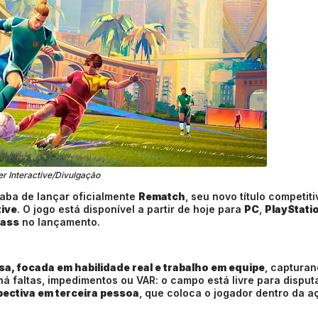
er Interactive/Divulgação
caba de lançar oficialmente
Rematch
, seu novo título competit
tive
. O jogo está disponível a partir de hoje para
PC
,
PlayStati
Pass
no lançamento.
sa, focada em habilidade real e trabalho em equipe
, capturan
há faltas, impedimentos ou VAR: o campo está livre para disput
pectiva em terceira pessoa
, que coloca o jogador dentro da a