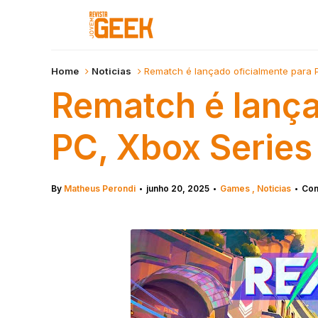
Home
Noticias
Rematch é lançado oficialmente para 
Rematch é lança
PC, Xbox Series
By
Matheus Perondi
junho 20, 2025
Games
Noticias
Com
•
•
•