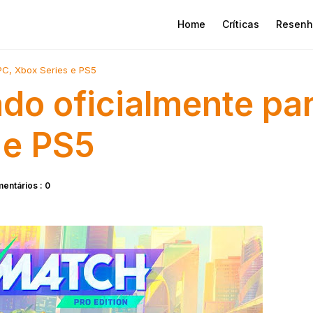
Home
Críticas
Resenh
PC, Xbox Series e PS5
do oficialmente pa
 e PS5
entários : 0