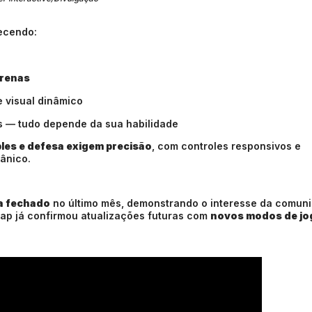
recendo:
arenas
e visual dinâmico
as — tudo depende da sua habilidade
bles e defesa exigem precisão
, com controles responsivos e
ânico.
ta fechado
no último mês, demonstrando o interesse da comun
clap já confirmou atualizações futuras com
novos modos de jo