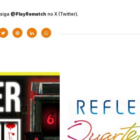
siga
@PlayRematch
no X (Twitter).