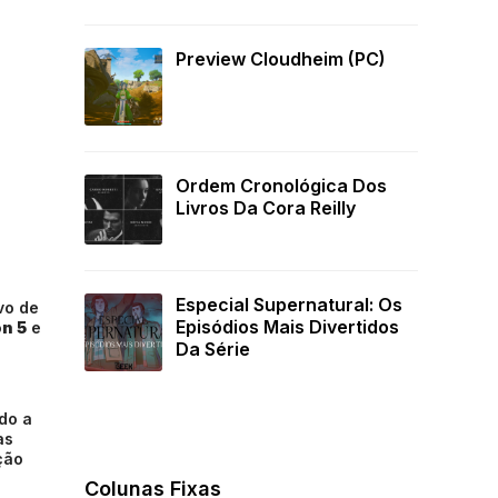
Preview Cloudheim (PC)
Ordem Cronológica Dos
Livros Da Cora Reilly
Especial Supernatural: Os
ivo de
Episódios Mais Divertidos
on 5
e
Da Série
do a
as
ção
Colunas Fixas