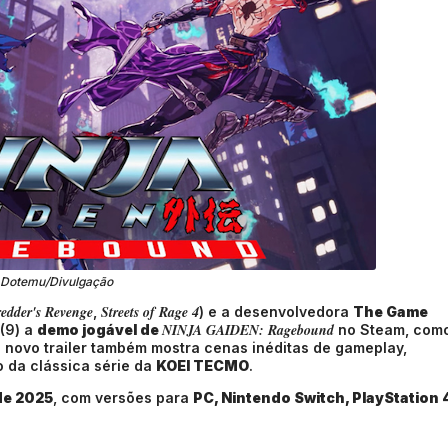
Dotemu/Divulgação
edder's Revenge
Streets of Rage 4
,
) e a desenvolvedora
The Game
NINJA GAIDEN: Ragebound
(9) a
demo jogável de
no Steam, com
O novo trailer também mostra cenas inéditas de gameplay,
o da clássica série da
KOEI TECMO
.
 de 2025
, com versões para
PC, Nintendo Switch, PlayStation 