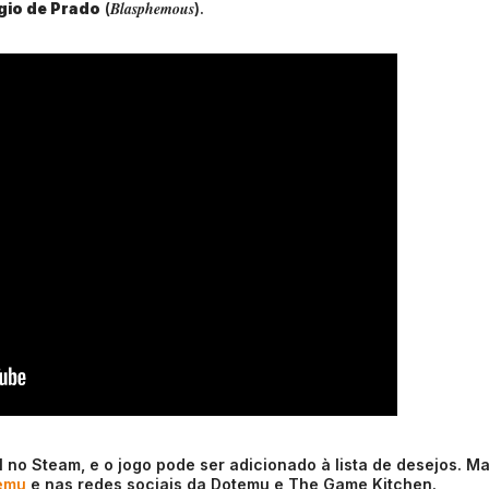
Blasphemous
gio de Prado
(
).
l no Steam, e o jogo pode ser adicionado à lista de desejos. Ma
temu
e nas redes sociais da Dotemu e The Game Kitchen.