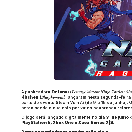
Teenage Mutant Ninja Turtles: Shr
A publicadora
Dotemu
(
Blasphemous
Kitchen
(
) lançaram nesta segunda-feira 
parte do evento Steam Vem Aí (de 9 a 16 de junho). 
antecipando o que está por vir no aguardado retorn
O jogo será lançado digitalmente no dia
31 de julho
PlayStation 5, Xbox One e Xbox Series X|S
.
Demo com três fases e muita ação ninja