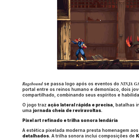
Ragebound
NINJA G
se passa logo após os eventos do
portal entre os reinos humano e demoníaco, dois jo
compartilhado, combinando seus espíritos e habilid
O jogo traz
ação lateral rápida e precisa
, batalhas 
uma
jornada cheia de reviravoltas
.
Pixel art refinado e trilha sonora lendária
A estética pixelada moderna presta homenagem aos 
detalhados
. A trilha sonora inclui composições de
K