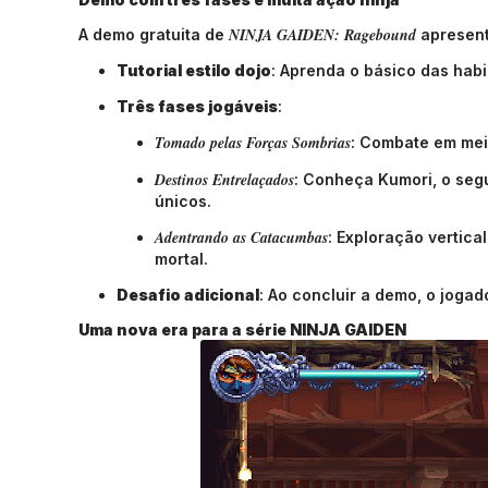
NINJA GAIDEN: Ragebound
A demo gratuita de
apresent
Tutorial estilo dojo
: Aprenda o básico das hab
Três fases jogáveis
:
Tomado pelas Forças Sombrias
: Combate em mei
Destinos Entrelaçados
: Conheça Kumori, o segu
únicos.
Adentrando as Catacumbas
: Exploração vertic
mortal.
Desafio adicional
: Ao concluir a demo, o jogad
Uma nova era para a série NINJA GAIDEN