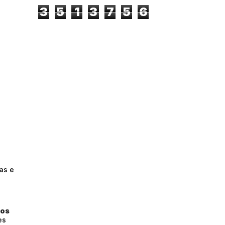
3
5
1
3
7
5
6
as e
gos
es