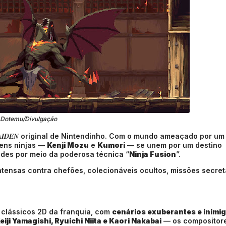
Dotemu/Divulgação
AIDEN
original de Nintendinho. Com o mundo ameaçado por um
vens ninjas —
Kenji Mozu
e
Kumori
— se unem por um destino
ades por meio da poderosa técnica “
Ninja Fusion
”.
intensas contra chefões, colecionáveis ocultos, missões secret
clássicos 2D da franquia, com
cenários exuberantes e inimi
eiji Yamagishi, Ryuichi Niita e Kaori Nakabai
— os compositor