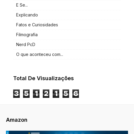
E Se...
Explicando
Fatos e Curiosidades
Filmografia
Nerd PcD
O que aconteceu com...
Total De Visualizações
3
5
1
2
1
5
6
Amazon