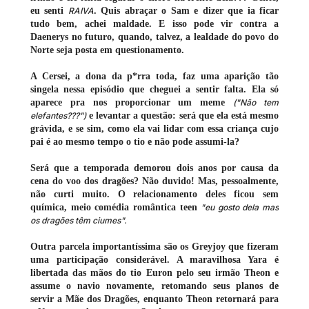
eu senti
RAIVA
. Quis abraçar o Sam e dizer que ia ficar
tudo bem, achei maldade. E isso pode vir contra a
Daenerys no futuro, quando, talvez, a lealdade do povo do
Norte seja posta em questionamento.
A Cersei, a dona da p*rra toda, faz uma aparição tão
singela nessa episódio que cheguei a sentir falta. Ela só
aparece pra nos proporcionar um meme
("Não tem
elefantes???")
e levantar a questão: será que ela está mesmo
grávida, e se sim, como ela vai lidar com essa criança cujo
pai é ao mesmo tempo o tio e não pode assumi-la?
Será que a temporada demorou dois anos por causa da
cena do voo dos dragões? Não duvido! Mas, pessoalmente,
não curti muito. O relacionamento deles ficou sem
química, meio comédia romântica teen
"eu gosto dela mas
os dragões têm ciumes".
Outra parcela importantíssima são os Greyjoy que fizeram
uma participação considerável. A maravilhosa Yara é
libertada das mãos do tio Euron pelo seu irmão Theon e
assume o navio novamente, retomando seus planos de
servir a Mãe dos Dragões, enquanto Theon retornará para