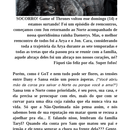
SOCORRO! Game of Thrones voltou esse domingo (14) e
estamos surtando! Foi um episódio de reencontros,
começamos com Jon retornando ao Norte acompanhado de
nossa queridíssima rainha Daenerys. Mas, o melhor
reencontro de todos foi a Arya e o Jon. Cara, considerando
toda a trajetória da Arya durante as sete temporadas e
todas as tretas que ela passou pra se reunir com a família,
aquele abraço deles foi um abraço nos nossos corações, né?
Fiquei tão feliz por ela. Super fofos!
Porém, como é GoT e nem tudo pode ser flores, as tensões
entre Dany e Sansa estão um pouco ásperas.
("Você abriu
mão da coroa pra salvar o Norte ou porque você a ama?")
Sansa tem o Norte como prioridade, é seu povo, sua casa, e
ela precisa se preocupar com eles, mais do que com se
curvar para uma dita cuja rainha que ela nunca vira na
vida. Só que a Não-Queimada não pensa assim, e nós
sabemos bem de sua reputação em matar quem se recusa a
ajoelhar pra ela... E falando nisso, lembram da família
Taryl? Quando ela conta pro Sam que matou seu pai e
irmão e ele tenta segurar o choro na frente dela??? Gente,