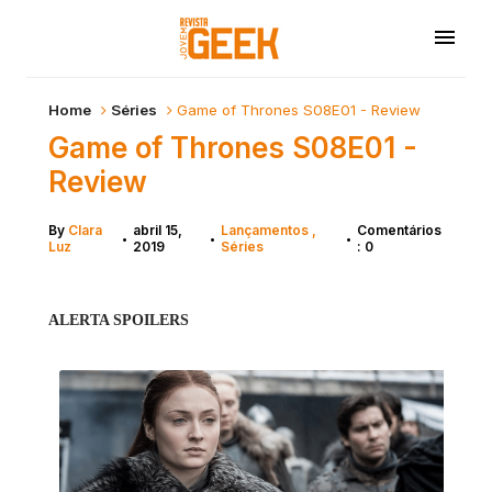
Home
Séries
Game of Thrones S08E01 - Review
Game of Thrones S08E01 -
Review
By
Clara
abril 15,
Lançamentos
Comentários
•
•
•
Luz
2019
Séries
: 0
ALERTA SPOILERS