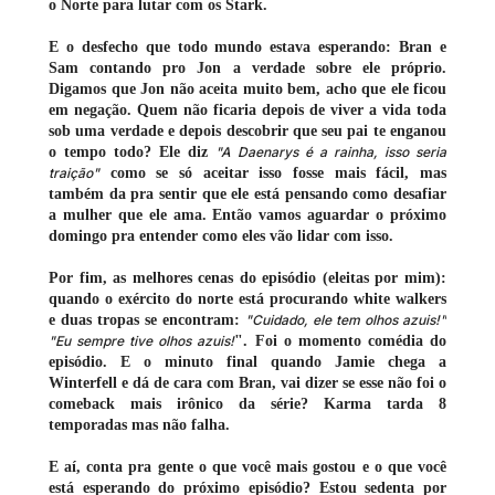
o Norte para lutar com os Stark.
E o desfecho que todo mundo estava esperando: Bran e
Sam contando pro Jon a verdade sobre ele próprio.
Digamos que Jon não aceita muito bem, acho que ele ficou
em negação. Quem não ficaria depois de viver a vida toda
sob uma verdade e depois descobrir que seu pai te enganou
o tempo todo? Ele diz
"A Daenarys é a rainha, isso seria
traição"
como se só aceitar isso fosse mais fácil, mas
também da pra sentir que ele está pensando como desafiar
a mulher que ele ama. Então vamos aguardar o próximo
domingo pra entender como eles vão lidar com isso.
Por fim, as melhores cenas do episódio (eleitas por mim):
quando o exército do norte está procurando white walkers
e duas tropas se encontram:
"Cuidado, ele tem olhos azuis!"
"Eu sempre tive olhos azuis!
". Foi o momento comédia do
episódio. E o minuto final quando Jamie chega a
Winterfell e dá de cara com Bran, vai dizer se esse não foi o
comeback mais irônico da série? Karma tarda 8
temporadas mas não falha.
E aí, conta pra gente o que você mais gostou e o que você
está esperando do próximo episódio? Estou sedenta por