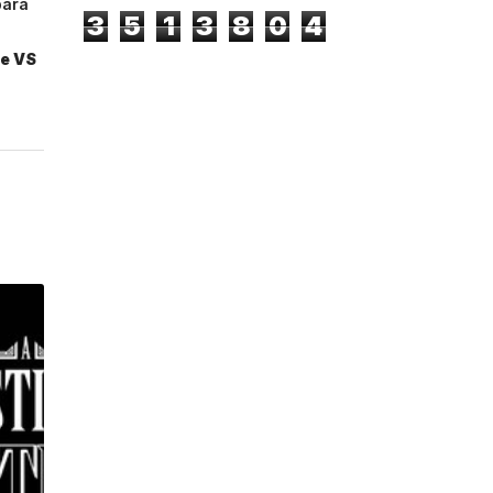
para
3
5
1
3
8
0
4
le VS