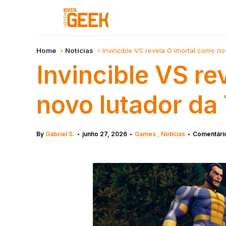
Home
Notícias
Invincible VS revela O Imortal como n
Invincible VS re
novo lutador da
By
Gabriel S.
junho 27, 2026
Games
Notícias
Comentário
•
•
•