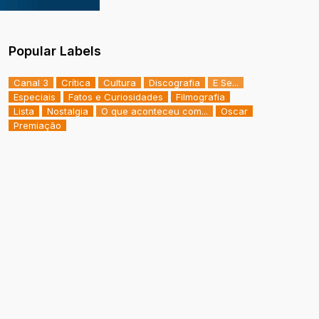
Popular Labels
Canal 3
Crítica
Cultura
Discografia
E Se...
Especiais
Fatos e Curiosidades
Filmografia
Lista
Nostalgia
O que aconteceu com...
Oscar
Premiação