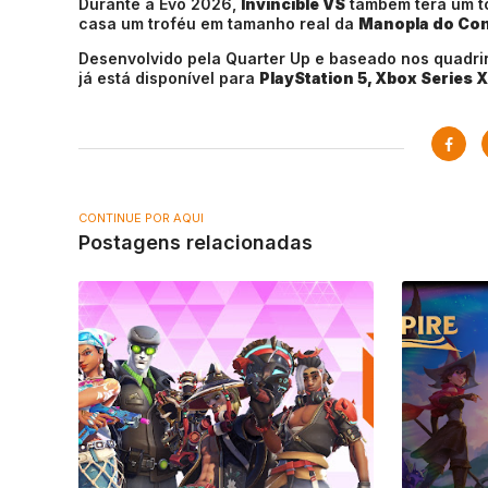
Durante a Evo 2026,
Invincible VS
também terá um to
casa um troféu em tamanho real da
Manopla do Con
Desenvolvido pela Quarter Up e baseado nos quadr
já está disponível para
PlayStation 5, Xbox Series X
CONTINUE POR AQUI
Postagens relacionadas