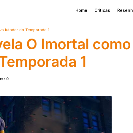
Home
Críticas
Resenh
ovo lutador da Temporada 1
vela O Imortal como
 Temporada 1
s : 0