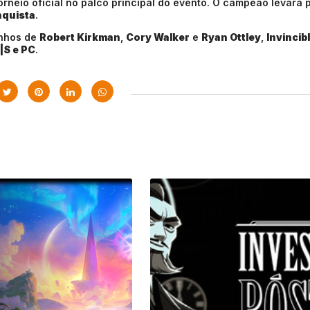
rneio oficial no palco principal do evento. O campeão levará 
quista
.
inhos de
Robert Kirkman
,
Cory Walker
e
Ryan Ottley
,
Invincib
|S e PC
.