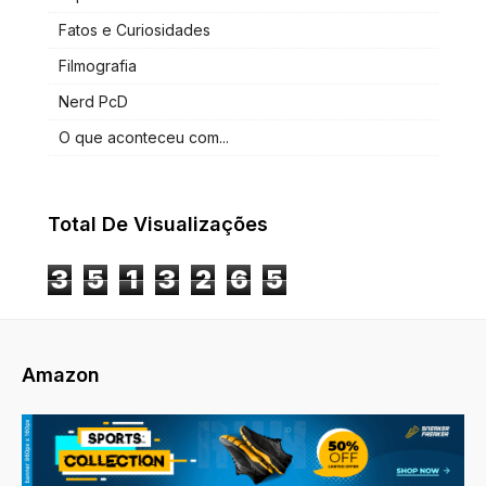
Fatos e Curiosidades
Filmografia
Nerd PcD
O que aconteceu com...
Total De Visualizações
3
5
1
3
2
6
5
Amazon