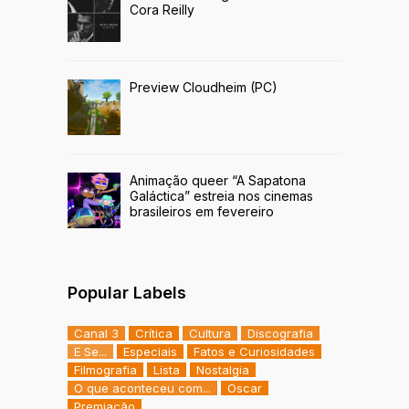
Cora Reilly
Preview Cloudheim (PC)
Animação queer “A Sapatona
Galáctica” estreia nos cinemas
brasileiros em fevereiro
Popular Labels
Canal 3
Crítica
Cultura
Discografia
E Se...
Especiais
Fatos e Curiosidades
Filmografia
Lista
Nostalgia
O que aconteceu com...
Oscar
Premiação