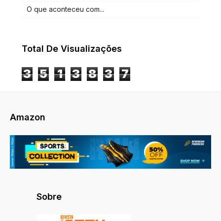
O que aconteceu com...
Total De Visualizações
3
5
1
3
8
3
7
Amazon
Sobre