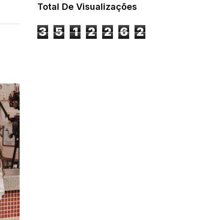
Total De Visualizações
3
5
1
2
2
6
2