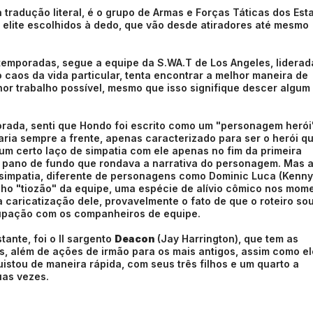
 tradução literal, é o grupo de Armas e Forças Táticas dos Est
e elite escolhidos à dedo, que vão desde atiradores até mesmo
 temporadas, segue a equipe da S.WA.T de Los Angeles, liderad
caos da vida particular, tenta encontrar a melhor maneira de
or trabalho possível, mesmo que isso signifique descer algum
rada, senti que Hondo foi escrito como um "personagem herói
aria sempre a frente, apenas caracterizado para ser o herói q
um certo laço de simpatia com ele apenas no fim da primeira
 pano de fundo que rondava a narrativa do personagem. Mas 
simpatia, diferente de personagens como Dominic Luca (Kenny
lho "tiozão" da equipe, uma espécie de alívio cômico nos mom
 caricatização dele, provavelmente o fato de que o roteiro so
cupação com os companheiros de equipe.
nte, foi o II sargento
Deacon
(Jay Harrington), que tem as
, além de ações de irmão para os mais antigos, assim como el
istou de maneira rápida, com seus três filhos e um quarto a
uas vezes.