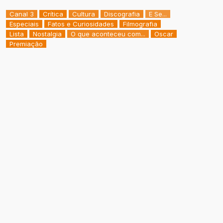
Canal 3
Crítica
Cultura
Discografia
E Se...
Especiais
Fatos e Curiosidades
Filmografia
Lista
Nostalgia
O que aconteceu com...
Oscar
Premiação