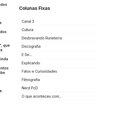
ados
Colunas Fixas
Canal 3
a
Cultura
 dos
Desbravando Runeterra
", que
Discografia
ue
E Se...
ainda
Explicando
entos
Fatos e Curiosidades
ube
Filmografia
Nerd PcD
e.
O que aconteceu com...