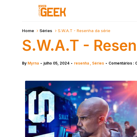
Home
Séries
S.W.A.T - Resenha da série
S.W.A.T - Resen
By
Myrna
julho 05, 2024
resenha
Séries
Comentários : 
•
•
•