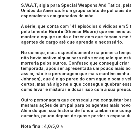
S.W.A.T, sigla para Special Weapons And Tatics, pela
Unidos da América. É um grupo seleto de policiais d
especialistas em granadas de mão.
A série, que conta com 141 episódios divididos em 5
pelo tenente
Hondo
(Shemar Moore) que em meio ao 
manter a equipe unida e fazer com que façam o melh
agentes de cargo até que aprenda o necessário.
No começo, mais especificamente na primeira tempo
não havia motivo algum para não ser aquele que est
morreria pelos outros. Confesso que consegui criar 
temporada, após ser apresentada um pouco mais ao
assim, não é o personagem que mais mantém minha 
Johnson), que é algo parecido com aquele bom e ve
certos, mas há algo nele que consegue quebrar essa
como levar e misturar e dosar isso com a sua preo
Outro personagem que conseguiu me conquistar basta
mesmas ações de um pai para os agentes mais novos
Além do que, sua história de fundo também me conqu
caminho, pouco depois de quase perder a esposa d
Nota final: 4,0/5,0 ⭐️